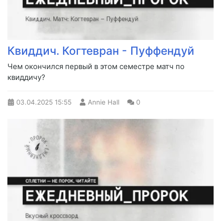
Квиддич. Когтевран - Пуффендуй
Чем окончился первый в этом семестре матч по
квиддичу?
03.04.2025
15:55
Annie Hall
0