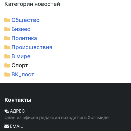
Категории новостей
Общество
Бизнес
Политика
Происшествия
В мире
Спорт
ВК_пост
Контакты
АДРЕС
Один из офисов редакции находится в Хогсмиде
EMAIL