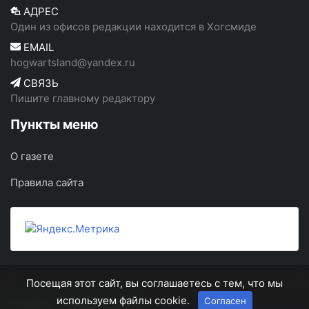
АДРЕС
Один из офисов редакции находится в Хогсмиде
EMAIL
hogwartsland@yandex.ru
СВЯЗЬ
Пишите главному редактору
Пункты меню
О газете
Правила сайта
Посещая этот сайт, вы соглашаетесь с тем, что мы
используем файлы cookie.
Согласен
О газете
Правила сайта