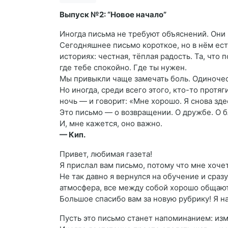
Выпуск №2: “Новое начало”
Иногда письма не требуют объяснений. Они
Сегодняшнее письмо короткое, но в нём ест
историях: честная, тёплая радость. Та, что 
где тебе спокойно. Где ты нужен.
Мы привыкли чаще замечать боль. Одиночес
Но иногда, среди всего этого, кто-то протя
ночь — и говорит: «Мне хорошо. Я снова здес
Это письмо — о возвращении. О дружбе. О 
И, мне кажется, оно важно.
— Кип.
Привет, любимая газета!
Я прислал вам письмо, потому что мне хоче
Не так давно я вернулся на обучение и сраз
атмосфера, все между собой хорошо общают
Большое спасибо вам за новую рубрику! Я н
Пусть это письмо станет напоминанием: из