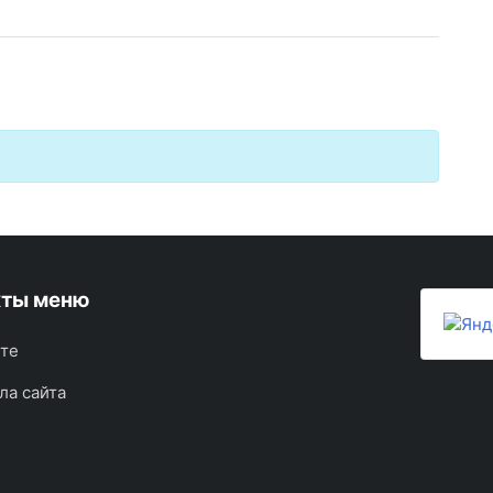
кты меню
ете
ла сайта