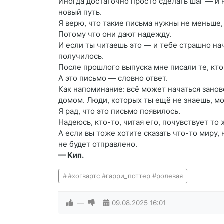
Иногда достаточно просто сделать шаг — и н
новый путь.
Я верю, что такие письма нужны не меньше,
Потому что они дают надежду.
И если ты читаешь это — и тебе страшно нач
получилось.
После прошлого выпуска мне писали те, кто 
А это письмо — словно ответ.
Как напоминание: всё может начаться занов
домом. Люди, которых ты ещё не знаешь, мо
Я рад, что это письмо появилось.
Надеюсь, кто-то, читая его, почувствует то 
А если вы тоже хотите сказать что-то миру, 
не будет отправлено.
— Кип.
#хогвартс #гарри_поттер #ролевая
—
09.08.2025
16:01