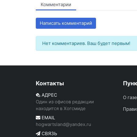
Комментарии
Написать комментарий
Нет комментариев. Ваш будет первым!
Контакты
Пун
АДРЕС
О газ
Один из офисов редакции
находится в Хогсмиде
Прави
EMAIL
hogwartsland@yandex.ru
СВЯЗЬ