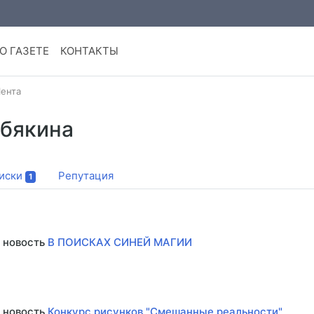
О ГАЗЕТЕ
КОНТАКТЫ
ента
бякина
иски
Репутация
1
 новость
В ПОИСКАХ СИНЕЙ МАГИИ
 новость
Конкурс рисунков "Смешанные реальности"