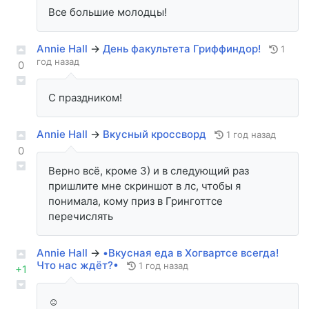
Все большие молодцы!
Annie Hall
→
День факультета Гриффиндор!
1
год назад
0
С праздником!
Annie Hall
→
Вкусный кроссворд
1 год назад
0
Верно всё, кроме 3) и в следующий раз
пришлите мне скриншот в лс, чтобы я
понимала, кому приз в Гринготтсе
перечислять
Annie Hall
→
•Вкусная еда в Хогвартсе всегда!
Что нас ждёт?•
1 год назад
+1
☺️