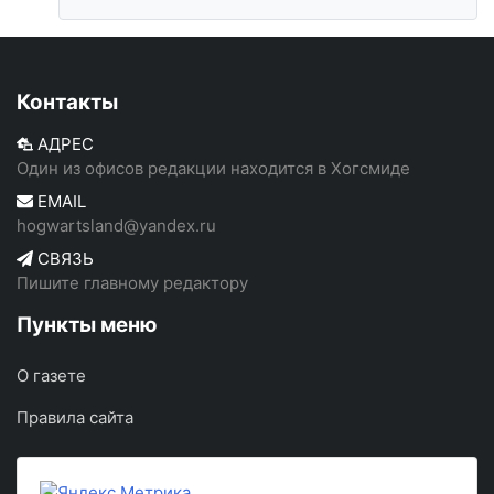
Контакты
АДРЕС
Один из офисов редакции находится в Хогсмиде
EMAIL
hogwartsland@yandex.ru
СВЯЗЬ
Пишите главному редактору
Пункты меню
О газете
Правила сайта