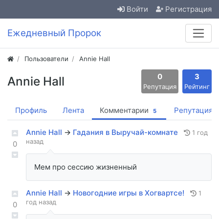
Войти
Регистрация
Ежедневный Пророк
Пользователи
Annie Hall
0
3
Annie Hall
Репутация
Рейтинг
Профиль
Лента
Комментарии
Репутация
5
Annie Hall
→
Гадания в Выручай-комнате
1 год
назад
0
Мем про сессию жизненный
Annie Hall
→
Новогодние игры в Хогвартсе!
1
год назад
0